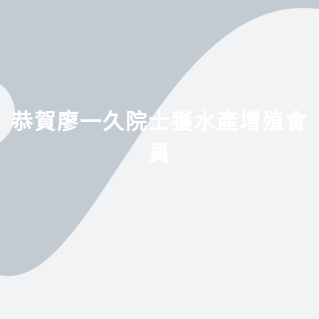
恭賀廖一久院士獲水產增殖會
員