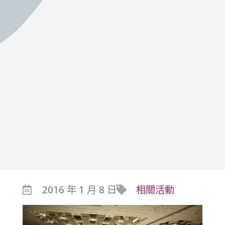
2016 年 1 月 8 日
相關活動